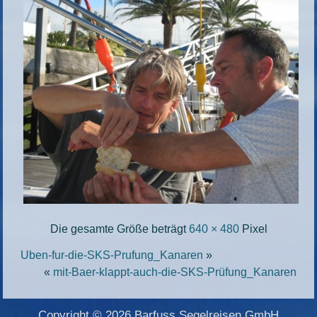
Die gesamte Größe beträgt
640 × 480
Pixel
Uben-fur-die-SKS-Prufung_Kanaren
»
«
mit-Baer-klappt-auch-die-SKS-Prüfung_Kanaren
Copyright © 2026 Barfuss Segelreisen GmbH