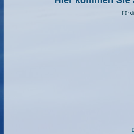
Hier kommen Sie 
Für d
D