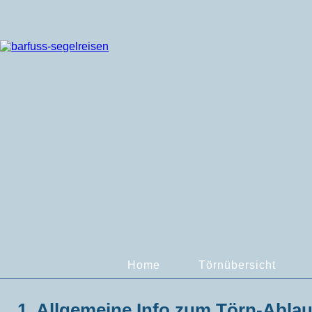
Home
Törnübersicht
1.
Allgemeine Info zum Törn-Ablau