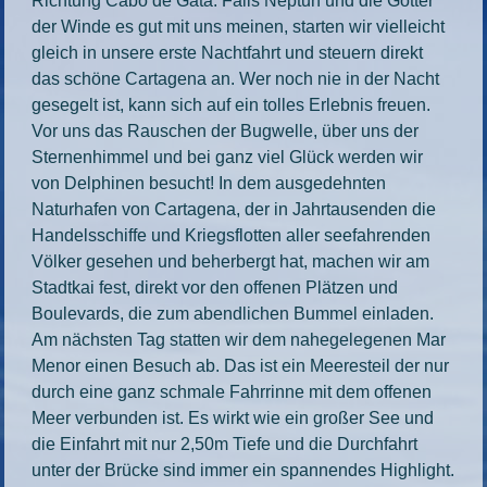
Richtung Cabo de Gata. Falls Neptun und die Götter
der Winde es gut mit uns meinen, starten wir vielleicht
gleich in unsere erste Nachtfahrt und steuern direkt
das schöne Cartagena an. Wer noch nie in der Nacht
gesegelt ist, kann sich auf ein tolles Erlebnis freuen.
Vor uns das Rauschen der Bugwelle, über uns der
Sternenhimmel und bei ganz viel Glück werden wir
von Delphinen besucht! In dem ausgedehnten
Naturhafen von Cartagena, der in Jahrtausenden die
Handelsschiffe und Kriegsflotten aller seefahrenden
Völker gesehen und beherbergt hat, machen wir am
Stadtkai fest, direkt vor den offenen Plätzen und
Boulevards, die zum abendlichen Bummel einladen.
Am nächsten Tag statten wir dem nahegelegenen Mar
Menor einen Besuch ab. Das ist ein Meeresteil der nur
durch eine ganz schmale Fahrrinne mit dem offenen
Meer verbunden ist. Es wirkt wie ein großer See und
die Einfahrt mit nur 2,50m Tiefe und die Durchfahrt
unter der Brücke sind immer ein spannendes Highlight.