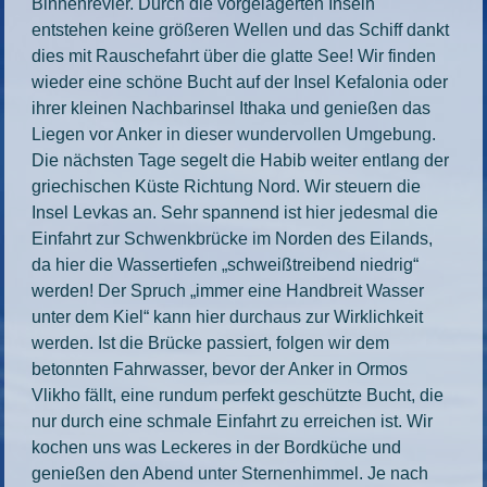
Binnenrevier. Durch die vorgelagerten Inseln
entstehen keine größeren Wellen und das Schiff dankt
dies mit Rauschefahrt über die glatte See! Wir finden
wieder eine schöne Bucht auf der Insel Kefalonia oder
ihrer kleinen Nachbarinsel Ithaka und genießen das
Liegen vor Anker in dieser wundervollen Umgebung.
Die nächsten Tage segelt die Habib weiter entlang der
griechischen Küste Richtung Nord. Wir steuern die
Insel Levkas an. Sehr spannend ist hier jedesmal die
Einfahrt zur Schwenkbrücke im Norden des Eilands,
da hier die Wassertiefen „schweißtreibend niedrig“
werden! Der Spruch „immer eine Handbreit Wasser
unter dem Kiel“ kann hier durchaus zur Wirklichkeit
werden. Ist die Brücke passiert, folgen wir dem
betonnten Fahrwasser, bevor der Anker in Ormos
Vlikho fällt, eine rundum perfekt geschützte Bucht, die
nur durch eine schmale Einfahrt zu erreichen ist. Wir
kochen uns was Leckeres in der Bordküche und
genießen den Abend unter Sternenhimmel. Je nach