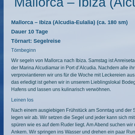
Mallorca – Ibiza (Alc
Mallorca – Ibiza (Alcudia-Eulalia)
(ca. 180 sm)
Dauer 10 Tage
Törnart: Segelreise
Törnbeginn
Wir segeln von Mallorca nach Ibiza. Samstag ist Anreisetag
der Marina Alcudiamar in Port d’Alcudia. Nachdem alle i
verproviantieren wir uns für die Woche mit Leckereien a
das erledigt ist gehen wir in unserem Lieblingslokal Bode
Hafens und lassen uns kulinarisch verwöhnen.
Leinen los
Nach einem ausgiebigen Frühstück am Sonntag und der Sc
legen wir ab. Wir setzen die Segel und jeder kann sich mi
spüren wie es auf dem Ruder liegt. Am Abend suchen wir
Ankern. Wir springen ins Wasser und drehen ein paar Ru