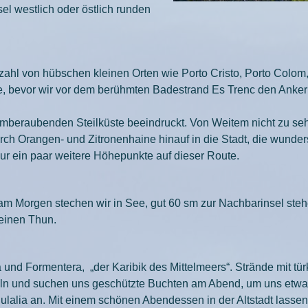
el westlich oder östlich runden
lzahl von hübschen kleinen Orten wie Porto Cristo, Porto Colom
, bevor wir vor dem berühmten Badestrand Es Trenc den Anker 
.
temberaubenden Steilküste beeindruckt. Von Weitem nicht zu sehe
urch Orangen- und Zitronenhaine hinauf in die Stadt, die wunder
nur ein paar weitere Höhepunkte auf dieser Route.
 am Morgen stechen wir in See, gut 60 sm zur Nachbarinsel st
leinen Thun.
und Formentera, „der Karibik des Mittelmeers“. Strände mit 
ln und suchen uns geschützte Buchten am Abend, um uns etwas 
lalia an. Mit einem schönen Abendessen in der Altstadt lassen 