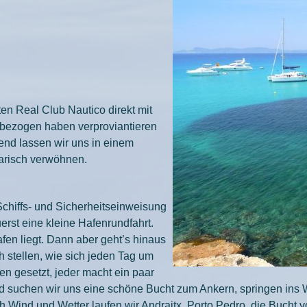
en Real Club Nautico direkt mit
n bezogen haben verproviantieren
end lassen wir uns in einem
narisch verwöhnen.
hiffs- und Sicherheitseinweisung
erst eine kleine Hafenrundfahrt.
fen liegt. Dann aber geht’s hinaus
h stellen, wie sich jeden Tag um
en gesetzt, jeder macht ein paar
 suchen wir uns eine schöne Bucht zum Ankern, springen ins 
 Wind und Wetter laufen wir Andraitx, Porto Pedro, die Bucht v