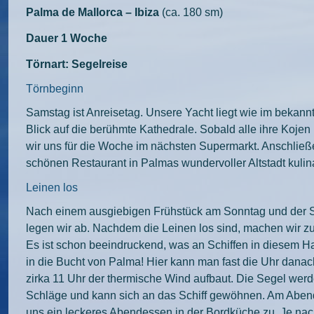
Palma de Mallorca – Ibiza
(ca. 180 sm)
Dauer 1 Woche
Törnart: Segelreise
Törnbeginn
Samstag ist Anreisetag. Unsere Yacht liegt wie im bekannt
Blick auf die berühmte Kathedrale. Sobald alle ihre Koje
wir uns für die Woche im nächsten Supermarkt. Anschließ
schönen Restaurant in Palmas wundervoller Altstadt kuli
Leinen los
Nach einem ausgiebigen Frühstück am Sonntag und der Sc
legen wir ab. Nachdem die Leinen los sind, machen wir zu
Es ist schon beeindruckend, was an Schiffen in diesem Ha
in die Bucht von Palma! Hier kann man fast die Uhr danac
zirka 11 Uhr der thermische Wind aufbaut. Die Segel werd
Schläge und kann sich an das Schiff gewöhnen. Am Abend
uns ein leckeres Abendessen in der Bordküche zu. Je nach