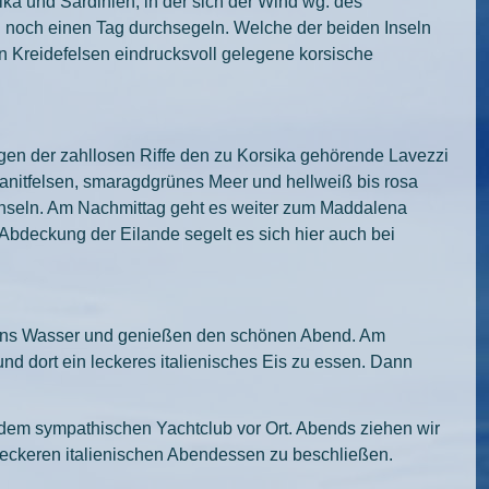
ka und Sardinien, in der sich der Wind wg. des
nd noch einen Tag durchsegeln. Welche der beiden Inseln
en Kreidefelsen eindrucksvoll gelegene korsische
gen der zahllosen Riffe den zu Korsika gehörende Lavezzi
ranitfelsen, smaragdgrünes Meer und hellweiß bis rosa
 Inseln. Am Nachmittag geht es weiter zum Maddalena
r Abdeckung der Eilande segelt es sich hier auch bei
n ins Wasser und genießen den schönen Abend. Am
d dort ein leckeres italienisches Eis zu essen. Dann
n dem sympathischen Yachtclub vor Ort. Abends ziehen wir
leckeren italienischen Abendessen zu beschließen.