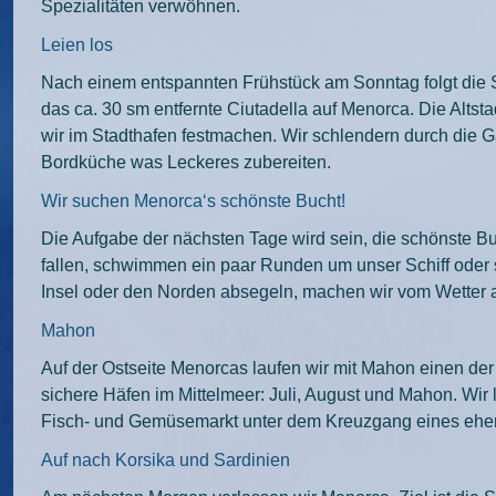
Spezialitäten verwöhnen.
Leien los
Nach einem entspannten Frühstück am Sonntag folgt die Sc
das ca. 30 sm entfernte Ciutadella auf Menorca. Die Alts
wir im Stadthafen festmachen. Wir schlendern durch die 
Bordküche was Leckeres zubereiten.
Wir suchen Menorca‘s schönste Bucht!
Die Aufgabe der nächsten Tage wird sein, die schönste Buc
fallen, schwimmen ein paar Runden um unser Schiff oder 
Insel oder den Norden absegeln, machen wir vom Wetter 
Mahon
Auf der Ostseite Menorcas laufen wir mit Mahon einen de
sichere Häfen im Mittelmeer: Juli, August und Mahon. Wi
Fisch- und Gemüsemarkt unter dem Kreuzgang eines ehema
Auf nach Korsika und Sardinien