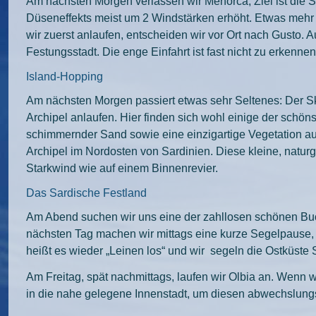
Am nächsten Morgen verlassen wir Menorca, Ziel ist die S
Düseneffekts meist um 2 Windstärken erhöht. Etwas mehr a
wir zuerst anlaufen, entscheiden wir vor Ort nach Gusto. 
Festungsstadt. Die enge Einfahrt ist fast nicht zu erke
Island-Hopping
Am nächsten Morgen passiert etwas sehr Seltenes: Der Sk
Archipel anlaufen. Hier finden sich wohl einige der schö
schimmernder Sand sowie eine einzigartige Vegetation au
Archipel im Nordosten von Sardinien. Diese kleine, naturge
Starkwind wie auf einem Binnenrevier.
Das Sardische Festland
Am Abend suchen wir uns eine der zahllosen schönen Bu
nächsten Tag machen wir mittags eine kurze Segelpause, 
heißt es wieder „Leinen los“ und wir segeln die Ostküste
Am Freitag, spät nachmittags, laufen wir Olbia an. Wenn 
in die nahe gelegene Innenstadt, um diesen abwechslung