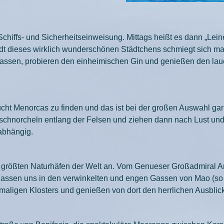
hiffs- und Sicherheitseinweisung. Mittags heißt es dann „Leine
tadt dieses wirklich wunderschönen Städtchens schmiegt sich mal
Gassen, probieren den einheimischen Gin und genießen den lau
ht Menorcas zu finden und das ist bei der großen Auswahl gar n
schnorcheln entlang der Felsen und ziehen dann nach Lust und
abhängig.
r größten Naturhäfen der Welt an. Vom Genueser Großadmiral A
r lassen uns in den verwinkelten und engen Gassen von Mao (s
ligen Klosters und genießen von dort den herrlichen Ausblick