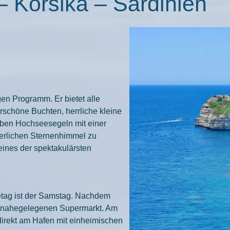
– Korsika – Sardinien
gen Programm. Er bietet alle
rschöne Buchten, herrliche kleine
leben Hochseesegeln mit einer
merlichen Sternenhimmel zu
eines der spektakulärsten
setag ist der Samstag. Nachdem
im nahegelegenen Supermarkt. Am
direkt am Hafen mit einheimischen