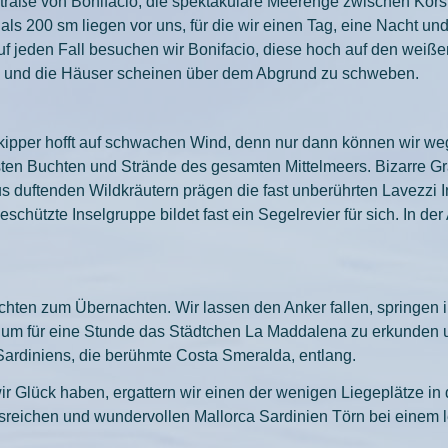
traße von Bonifacio, die spektakuläre Meerenge zwischen Korsi
ls 200 sm liegen vor uns, für die wir einen Tag, eine Nacht u
Auf jeden Fall besuchen wir Bonifacio, diese hoch auf den weiß
nnen und die Häuser scheinen über dem Abgrund zu schweben.
ipper hofft auf schwachen Wind, denn nur dann können wir we
nsten Buchten und Strände des gesamten Mittelmeers. Bizarre G
s duftenden Wildkräutern prägen die fast unberührten Lavezzi
schützte Inselgruppe bildet fast ein Segelrevier für sich. In de
chten zum Übernachten. Wir lassen den Anker fallen, springe
um für eine Stunde das Städtchen La Maddalena zu erkunden un
 Sardiniens, die berühmte Costa Smeralda, entlang.
wir Glück haben, ergattern wir einen der wenigen Liegeplätze i
sreichen und wundervollen Mallorca Sardinien Törn bei einem 