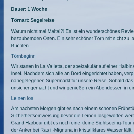
Dauer: 1 Woche
Törnart: Segelreise
Warum nicht mal Malta!?! Es ist ein wunderschönes Revier
bezaubernden Orten. Ein sehr schöner Törn mit nicht zu l
Buchten.
Törnbeginn
Wir starten in La Valletta, der spektakulär auf einer Halb
Insel. Nachdem sich alle an Bord eingerichtet haben, verp
nahegelegenen Supermarkt für unsere Reise. Sobald das erl
unsicher gemacht und wir genießen ein Abendessen in ei
Leinen los
Am nächsten Morgen gibt es nach einem schönen Frühstüc
Sicherheitseinweisung bevor die Leinen losgeworfen wer
Grand Harbour gibt es noch eine kleine Sightseeing-Tour 
der Anker bei Ras il-Mignuna in kristallklares Wasser fällt.