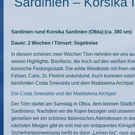
Sardinien – Korsika 
Sardinien rund Korsika Sardinien (Olbia) (ca. 380 sm)
Dauer: 2 Wochen / Törnart: Segelreise
In diesem schönen zwei Wochen Törn nehmen wir uns ausre
seinen Highlights. Bonifacio, die hoch auf den weißen Kr
korsische Festungsstadt. Die wilde Westküste mit ihren st
Felsen, Calvi, St. Florent undundund. Auch kommen natürl
berühmten Costa Smeralda und dem Maddalena Archipel n
Die Costa Smeralda und der Maddalena Archipel
Der Törn startet am Samstag in Olbia, dem kleinen Städt
Sardiniens. Nachdem wir die Kojen bezogen und unseren
genießen wir ein schönes italienisches Abendessen in der
nächsten Morgen gibt es erst mal ein entspanntes Königsf
Sicherheitseinweisung heißt es dann „Leinen los“, raus a