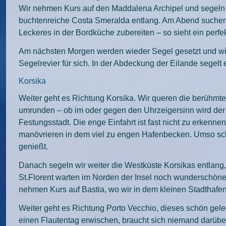
Wir nehmen Kurs auf den Maddalena Archipel und segeln d
buchtenreiche Costa Smeralda entlang. Am Abend suchen 
Leckeres in der Bordküche zubereiten – so sieht ein per
Am nächsten Morgen werden wieder Segel gesetzt und wir 
Segelrevier für sich. In der Abdeckung der Eilande segelt 
Korsika
Weiter geht es Richtung Korsika. Wir queren die berühmte 
umrunden – ob im oder gegen den Uhrzeigersinn wird der 
Festungsstadt. Die enge Einfahrt ist fast nicht zu erken
manövrieren in dem viel zu engen Hafenbecken. Umso sch
genießt.
Danach segeln wir weiter die Westküste Korsikas entlang, 
St.Florent warten im Norden der Insel noch wunderschöne 
nehmen Kurs auf Bastia, wo wir in dem kleinen Stadthafen
Weiter geht es Richtung Porto Vecchio, dieses schön gele
einen Flautentag erwischen, braucht sich niemand darüber