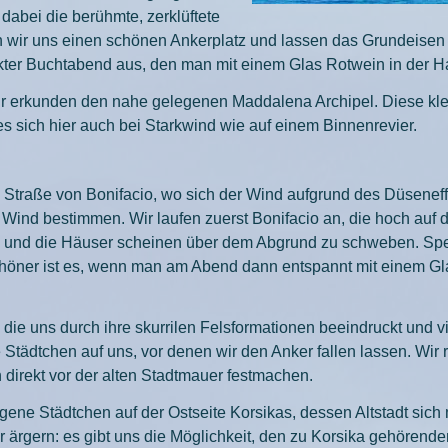
abei die berühmte, zerklüftete
wir uns einen schönen Ankerplatz und lassen das Grundeisen
fekter Buchtabend aus, den man mit einem Glas Rotwein in der 
erkunden den nahe gelegenen Maddalena Archipel. Diese kleine
es sich hier auch bei Starkwind wie auf einem Binnenrevier.
Straße von Bonifacio, wo sich der Wind aufgrund des Düseneffek
Wind bestimmen. Wir laufen zuerst Bonifacio an, die hoch auf 
nen und die Häuser scheinen über dem Abgrund zu schweben. Spe
öner ist es, wenn man am Abend dann entspannt mit einem Gla
die uns durch ihre skurrilen Felsformationen beeindruckt und vi
Städtchen auf uns, vor denen wir den Anker fallen lassen. Wir
 direkt vor der alten Stadtmauer festmachen.
gene Städtchen auf der Ostseite Korsikas, dessen Altstadt sich
 ärgern: es gibt uns die Möglichkeit, den zu Korsika gehörend