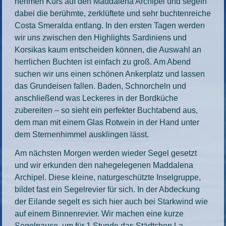
nehmen Kurs auf den Maddalena Archipel und segeln
dabei die berühmte, zerklüftete und sehr buchtenreiche
Costa Smeralda entlang. In den ersten Tagen werden
wir uns zwischen den Highlights Sardiniens und
Korsikas kaum entscheiden können, die Auswahl an
herrlichen Buchten ist einfach zu groß. Am Abend
suchen wir uns einen schönen Ankerplatz und lassen
das Grundeisen fallen. Baden, Schnorcheln und
anschließend was Leckeres in der Bordküche
zubereiten – so sieht ein perfekter Buchtabend aus,
dem man mit einem Glas Rotwein in der Hand unter
dem Sternenhimmel ausklingen lässt.
Am nächsten Morgen werden wieder Segel gesetzt
und wir erkunden den nahegelegenen Maddalena
Archipel. Diese kleine, naturgeschützte Inselgruppe,
bildet fast ein Segelrevier für sich. In der Abdeckung
der Eilande segelt es sich hier auch bei Starkwind wie
auf einem Binnenrevier. Wir machen eine kurze
Segelpause, um für 1 Stunde das Städtchen La