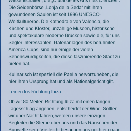
Wissenschaften, die „Ciutat de les Arts i les Ciencies“.
Die Seidenbörse „Lonja de la Seda“ mit ihren
gewundenen Säulen ist seit 1996 UNESCO-
Weltkulturerbe. Die Kathedrale von Valencia, die
Kirchen und Klöster, unzählige Museen, historische
und spektakuläre moderne Brücken sowie die, für uns
Segler interessanten, Hafenanlagen des berühmten
America-Cups, sind nur einige der vielen
Sehenswürdigkeiten, die diese faszinierende Stadt zu
bieten hat.
Kulinarisch ist speziell die Paella hervorzuheben, die
hier ihren Ursprung hat und als Nationalgericht gilt.
Leinen los Richtung Ibiza
Ob wir 80 Meilen Richtung Ibiza mit einen langen
Tagesschlag angehen, entscheidet der Wind. Sollten
wir über Nacht fahren, werden unsere einzigen
Begleiter die Sterne über uns und das Rauschen der
Bugwelle sein. Vielleicht besuchen uns noch ein paar