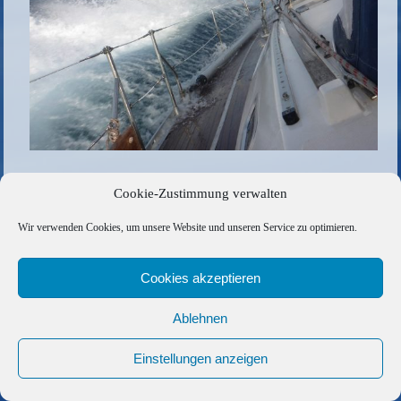
Die gesamte Größe beträgt
1400 × 1050
Pixel
Cookie-Zustimmung verwalten
cafesport
»
Wir verwenden Cookies, um unsere Website und unseren Service zu optimieren.
Copyright © 2026 Barfuss Segelreisen GmbH
Cookies akzeptieren
Kontakt
|
Impressum
|
Datenschutz
|
Cookie-Richtlinie
|
Ablehnen
AGB
|
Befreundete Links
Einstellungen anzeigen