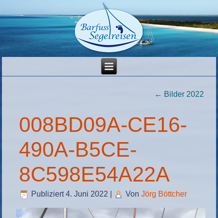
←
Bilder 2022
008BD09A-CE16-
490A-B5CE-
8C598E54A22A
Publiziert
4. Juni 2022
|
Von
Jörg Böttcher