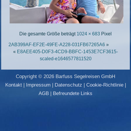
Die gesamte Größe beträgt
1024 × 683
Pixel
2AB399AF-EF2E-49FE-A228-031FB67265A6
»
«
E8AEE405-D0F3-4CD9-BBFC-1453E7CF3615-
scaled-e1646577811520
Copyright © 2026 Barfuss Segelreisen GmbH
Kontakt
|
Impressum
|
Datenschutz
|
Cookie-Richtlinie
|
AGB
|
Befreundete Links