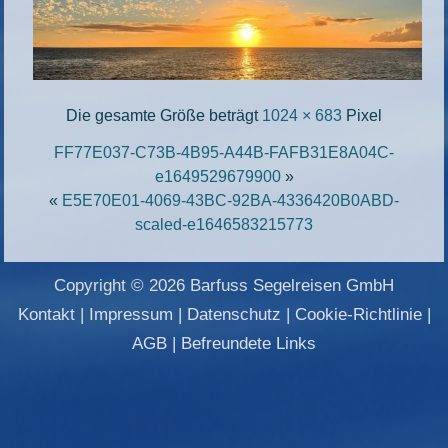
Die gesamte Größe beträgt
1024 × 683
Pixel
FF77E037-C73B-4B95-A44B-FAFB31E8A04C-
e1649529679900
»
«
E5E70E01-4069-43BC-92BA-4336420B0ABD-
scaled-e1646583215773
Copyright © 2026 Barfuss Segelreisen GmbH
Kontakt
|
Impressum
|
Datenschutz
|
Cookie-Richtlinie
|
AGB
|
Befreundete Links