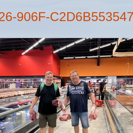
26-906F-C2D6B55354