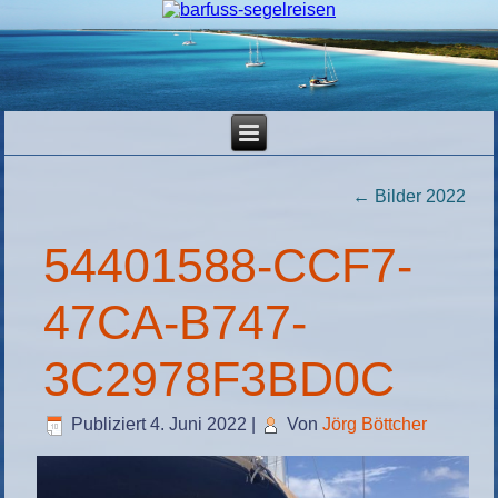
←
Bilder 2022
54401588-CCF7-
47CA-B747-
3C2978F3BD0C
Publiziert
4. Juni 2022
|
Von
Jörg Böttcher