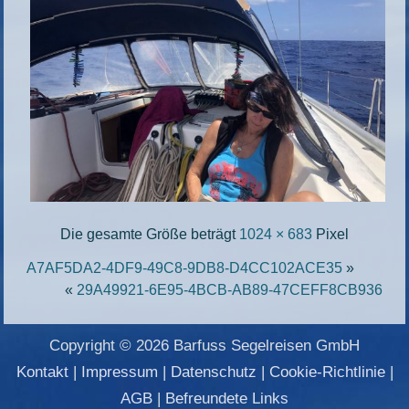
Die gesamte Größe beträgt
1024 × 683
Pixel
A7AF5DA2-4DF9-49C8-9DB8-D4CC102ACE35
»
«
29A49921-6E95-4BCB-AB89-47CEFF8CB936
Copyright © 2026 Barfuss Segelreisen GmbH
Kontakt
|
Impressum
|
Datenschutz
|
Cookie-Richtlinie
|
AGB
|
Befreundete Links