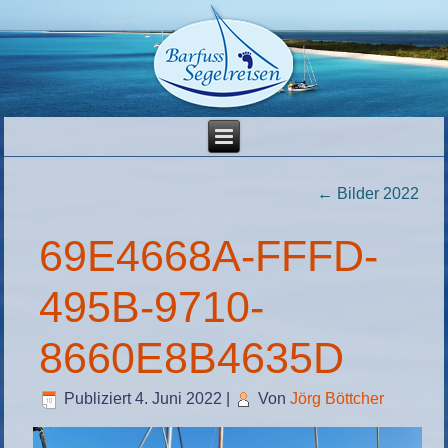
←
Bilder 2022
69E4668A-FFFD-
495B-9710-
8660E8B4635D
Publiziert
4. Juni 2022
|
Von
Jörg Böttcher