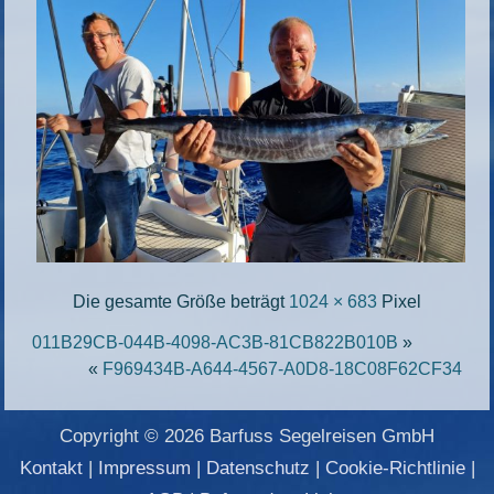
Die gesamte Größe beträgt
1024 × 683
Pixel
011B29CB-044B-4098-AC3B-81CB822B010B
»
«
F969434B-A644-4567-A0D8-18C08F62CF34
Copyright © 2026 Barfuss Segelreisen GmbH
Kontakt
|
Impressum
|
Datenschutz
|
Cookie-Richtlinie
|