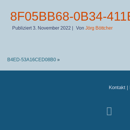
8F05BB68-0B34-41
Publiziert
3. November 2022
|
Von
Jörg Böttcher
B4ED-53A16CED08B0
»
Kontakt
|