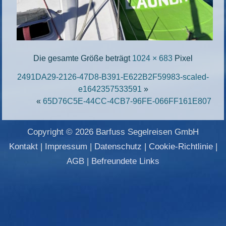
Die gesamte Größe beträgt
1024 × 683
Pixel
2491DA29-2126-47D8-B391-E622B2F59983-scaled-
e1642357533591
»
«
65D76C5E-44CC-4CB7-96FE-066FF161E807
Copyright © 2026 Barfuss Segelreisen GmbH
Kontakt
|
Impressum
|
Datenschutz
|
Cookie-Richtlinie
|
AGB
|
Befreundete Links