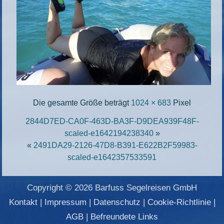
Die gesamte Größe beträgt
1024 × 683
Pixel
2844D7ED-CA0F-463D-BA3F-D9DEA939F48F-
scaled-e1642194238340
»
«
2491DA29-2126-47D8-B391-E622B2F59983-
scaled-e1642357533591
Copyright © 2026 Barfuss Segelreisen GmbH
Kontakt
|
Impressum
|
Datenschutz
|
Cookie-Richtlinie
|
AGB
|
Befreundete Links