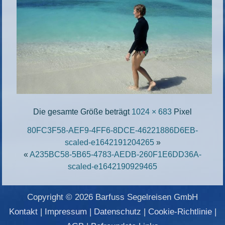
Die gesamte Größe beträgt
1024 × 683
Pixel
80FC3F58-AEF9-4FF6-8DCE-46221886D6EB-
scaled-e1642191204265
»
«
A235BC58-5B65-4783-AEDB-260F1E6DD36A-
scaled-e1642190929465
Copyright © 2026 Barfuss Segelreisen GmbH
Kontakt
|
Impressum
|
Datenschutz
|
Cookie-Richtlinie
|