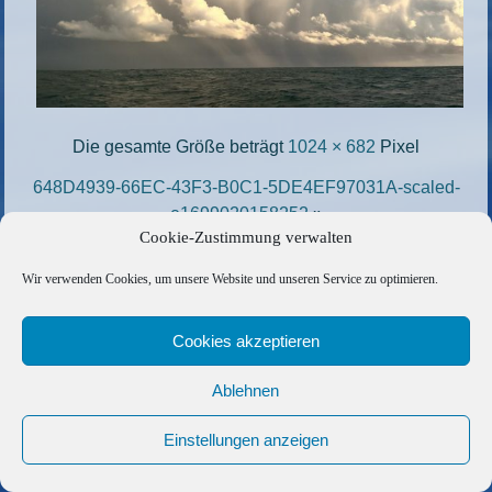
Die gesamte Größe beträgt
1024 × 682
Pixel
648D4939-66EC-43F3-B0C1-5DE4EF97031A-scaled-
e1699020158252
»
Cookie-Zustimmung verwalten
«
DC45DF41-76F8-4CA4-A7C6-6B636D7FEA51-
scaled-e1699019202192
Wir verwenden Cookies, um unsere Website und unseren Service zu optimieren.
Copyright © 2026 Barfuss Segelreisen GmbH
Cookies akzeptieren
Kontakt
|
Impressum
|
Datenschutz
|
Cookie-Richtlinie
|
Ablehnen
AGB
|
Befreundete Links
Einstellungen anzeigen