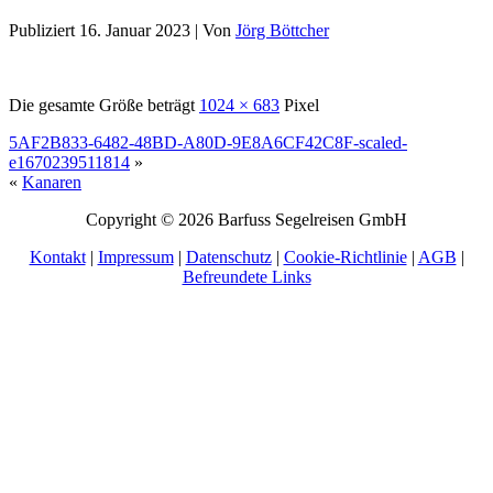
Publiziert
16. Januar 2023
|
Von
Jörg Böttcher
Die gesamte Größe beträgt
1024 × 683
Pixel
5AF2B833-6482-48BD-A80D-9E8A6CF42C8F-scaled-
e1670239511814
»
«
Kanaren
Copyright © 2026 Barfuss Segelreisen GmbH
Kontakt
|
Impressum
|
Datenschutz
|
Cookie-Richtlinie
|
AGB
|
Befreundete Links