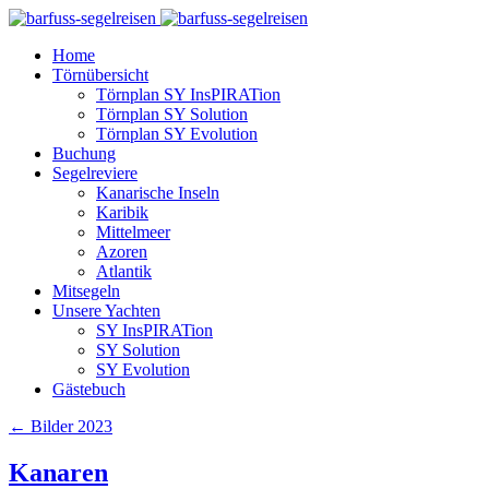
Home
Törnübersicht
Törnplan SY InsPIRATion
Törnplan SY Solution
Törnplan SY Evolution
Buchung
Segelreviere
Kanarische Inseln
Karibik
Mittelmeer
Azoren
Atlantik
Mitsegeln
Unsere Yachten
SY InsPIRATion
SY Solution
SY Evolution
Gästebuch
←
Bilder 2023
Kanaren