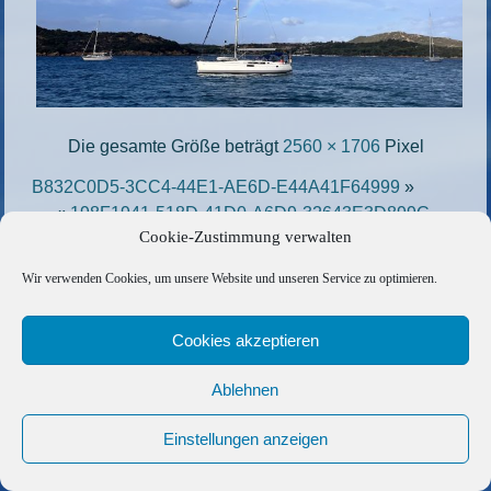
Die gesamte Größe beträgt
2560 × 1706
Pixel
B832C0D5-3CC4-44E1-AE6D-E44A41F64999
»
«
198F1941-518D-41D0-A6D9-32643E3D899C-
Cookie-Zustimmung verwalten
scaled-e1692962304188
Wir verwenden Cookies, um unsere Website und unseren Service zu optimieren.
Copyright © 2026 Barfuss Segelreisen GmbH
Kontakt
|
Impressum
|
Datenschutz
|
Cookie-Richtlinie
|
Cookies akzeptieren
AGB
|
Befreundete Links
Ablehnen
Einstellungen anzeigen