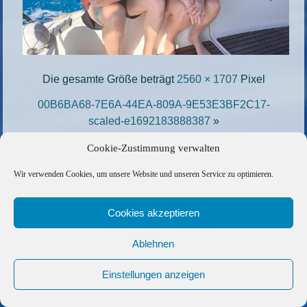
Die gesamte Größe beträgt
2560 × 1707
Pixel
00B6BA68-7E6A-44EA-809A-9E53E3BF2C17-
scaled-e1692183888387
»
«
A4034C84-18AE-4F39-8CC6-92E12487AA6E-
Cookie-Zustimmung verwalten
e1692182869695
Wir verwenden Cookies, um unsere Website und unseren Service zu optimieren.
Copyright © 2026 Barfuss Segelreisen GmbH
Cookies akzeptieren
Kontakt
|
Impressum
|
Datenschutz
|
Cookie-Richtlinie
|
AGB
|
Befreundete Links
Ablehnen
Einstellungen anzeigen