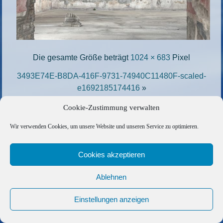
Die gesamte Größe beträgt
1024 × 683
Pixel
3493E74E-B8DA-416F-9731-74940C11480F-scaled-
e1692185174416
»
«
60A4A6A4-C928-4A14-9C40-A6564B906631-
Cookie-Zustimmung verwalten
scaled-e1692186028653
Wir verwenden Cookies, um unsere Website und unseren Service zu optimieren.
Copyright © 2026 Barfuss Segelreisen GmbH
Cookies akzeptieren
Kontakt
|
Impressum
|
Datenschutz
|
Cookie-Richtlinie
|
AGB
|
Befreundete Links
Ablehnen
Einstellungen anzeigen