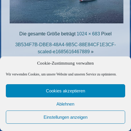
Die gesamte Größe beträgt
1024 × 683
Pixel
3B534F7B-DBE8-48A4-9B5C-88E84CF1E3CF-
scaled-e1685616467889
»
«
7BC8406A-6C1C-471A-8BAA-534CA76E0B02-
Cookie-Zustimmung verwalten
scaled-e1685617819272
Wir verwenden Cookies, um unsere Website und unseren Service zu optimieren.
Copyright © 2026 Barfuss Segelreisen GmbH
Cookies akzeptieren
Kontakt
|
Impressum
|
Datenschutz
|
Cookie-Richtlinie
|
AGB
|
Befreundete Links
Ablehnen
Einstellungen anzeigen