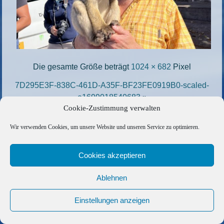
Die gesamte Größe beträgt
1024 × 682
Pixel
7D295E3F-838C-461D-A35F-BF23FE0919B0-scaled-
e1699018540683
»
Cookie-Zustimmung verwalten
«
40EFE270-552C-44B6-AFEC-7A8EDE35AE28-
scaled-e1699018752674
Wir verwenden Cookies, um unsere Website und unseren Service zu optimieren.
Copyright © 2026 Barfuss Segelreisen GmbH
Cookies akzeptieren
Kontakt
|
Impressum
|
Datenschutz
|
Cookie-Richtlinie
|
Ablehnen
AGB
|
Befreundete Links
Einstellungen anzeigen