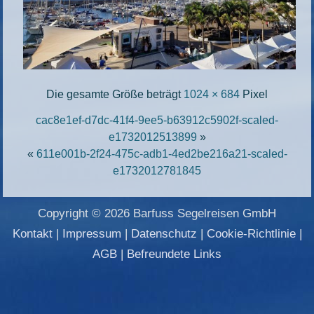
Die gesamte Größe beträgt
1024 × 684
Pixel
cac8e1ef-d7dc-41f4-9ee5-b63912c5902f-scaled-
e1732012513899
»
«
611e001b-2f24-475c-adb1-4ed2be216a21-scaled-
e1732012781845
Copyright © 2026 Barfuss Segelreisen GmbH
Kontakt
|
Impressum
|
Datenschutz
|
Cookie-Richtlinie
|
AGB
|
Befreundete Links