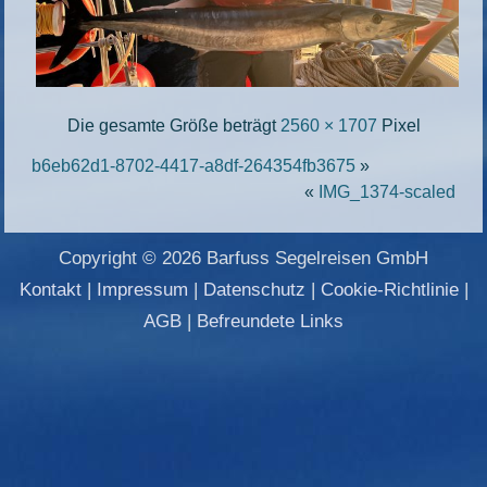
Die gesamte Größe beträgt
2560 × 1707
Pixel
b6eb62d1-8702-4417-a8df-264354fb3675
»
«
IMG_1374-scaled
Copyright © 2026 Barfuss Segelreisen GmbH
Kontakt
|
Impressum
|
Datenschutz
|
Cookie-Richtlinie
|
AGB
|
Befreundete Links