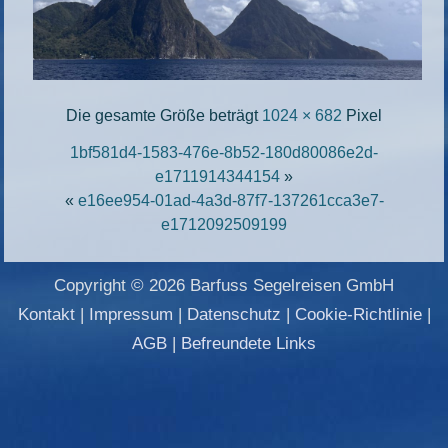
Die gesamte Größe beträgt
1024 × 682
Pixel
1bf581d4-1583-476e-8b52-180d80086e2d-
e1711914344154
»
«
e16ee954-01ad-4a3d-87f7-137261cca3e7-
e1712092509199
Copyright © 2026 Barfuss Segelreisen GmbH
Kontakt
|
Impressum
|
Datenschutz
|
Cookie-Richtlinie
|
AGB
|
Befreundete Links