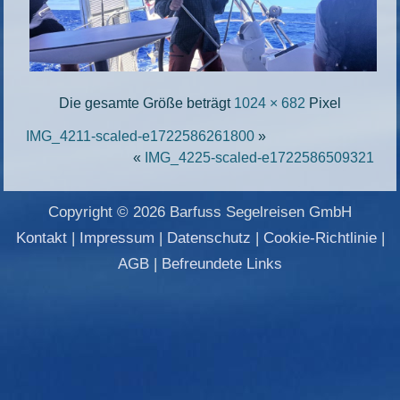
Die gesamte Größe beträgt
1024 × 682
Pixel
IMG_4211-scaled-e1722586261800
»
«
IMG_4225-scaled-e1722586509321
Copyright © 2026 Barfuss Segelreisen GmbH
Kontakt
|
Impressum
|
Datenschutz
|
Cookie-Richtlinie
|
AGB
|
Befreundete Links