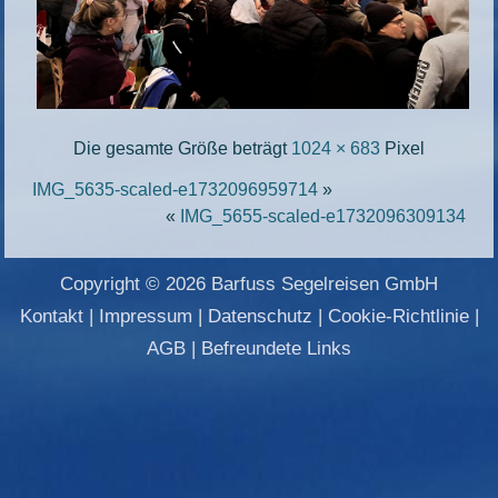
Die gesamte Größe beträgt
1024 × 683
Pixel
IMG_5635-scaled-e1732096959714
»
«
IMG_5655-scaled-e1732096309134
Copyright © 2026 Barfuss Segelreisen GmbH
Kontakt
|
Impressum
|
Datenschutz
|
Cookie-Richtlinie
|
AGB
|
Befreundete Links