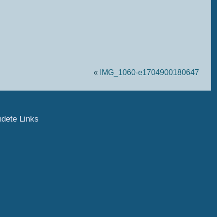
«
IMG_1060-e1704900180647
ndete Links