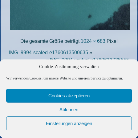
Die gesamte Größe beträgt
1024 × 683
Pixel
IMG_9994-scaled-e1760613500635
»
«
IMG_0004-scaled-e1760613735555
Cookie-Zustimmung verwalten
Copyright © 2026 Barfuss Segelreisen GmbH
Wir verwenden Cookies, um unsere Website und unseren Service zu optimieren.
Kontakt
|
Impressum
|
Datenschutz
|
Cookie-Richtlinie
|
Cookies akzeptieren
AGB
|
Befreundete Links
Ablehnen
Einstellungen anzeigen