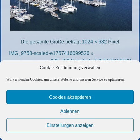
Die gesamte Größe beträgt
1024 × 682
Pixel
IMG_9758-scaled-e1757416099526
»
«
IMG_9750-scaled-e1757416168192
Cookie-Zustimmung verwalten
Copyright © 2026 Barfuss Segelreisen GmbH
Wir verwenden Cookies, um unsere Website und unseren Service zu optimieren.
Kontakt
|
Impressum
|
Datenschutz
|
Cookie-Richtlinie
|
Cookies akzeptieren
AGB
|
Befreundete Links
Ablehnen
Einstellungen anzeigen