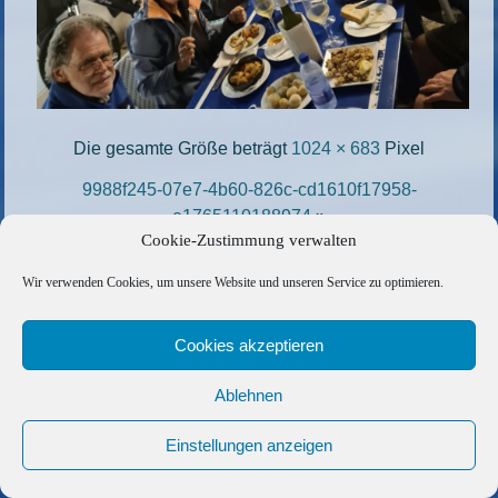
Die gesamte Größe beträgt
1024 × 683
Pixel
9988f245-07e7-4b60-826c-cd1610f17958-
e1765110188974
»
Cookie-Zustimmung verwalten
«
d6f51f37-9a2c-4bc9-9ec4-a8b163c633fe-
e1765062868154
Wir verwenden Cookies, um unsere Website und unseren Service zu optimieren.
Copyright © 2026 Barfuss Segelreisen GmbH
Cookies akzeptieren
Kontakt
|
Impressum
|
Datenschutz
|
Cookie-Richtlinie
|
Ablehnen
AGB
|
Befreundete Links
Einstellungen anzeigen