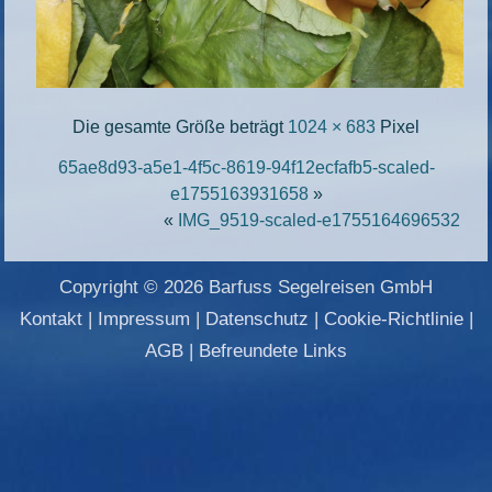
Die gesamte Größe beträgt
1024 × 683
Pixel
65ae8d93-a5e1-4f5c-8619-94f12ecfafb5-scaled-
e1755163931658
»
«
IMG_9519-scaled-e1755164696532
Copyright © 2026 Barfuss Segelreisen GmbH
Kontakt
|
Impressum
|
Datenschutz
|
Cookie-Richtlinie
|
AGB
|
Befreundete Links