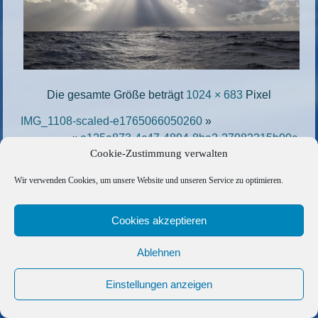
Die gesamte Größe beträgt
1024 × 683
Pixel
IMG_1108-scaled-e1765066050260
»
«
e125a873-4c47-4894-8ba2-27082215b00c
Cookie-Zustimmung verwalten
Copyright © 2026 Barfuss Segelreisen GmbH
Wir verwenden Cookies, um unsere Website und unseren Service zu optimieren.
Kontakt
|
Impressum
|
Datenschutz
|
Cookie-Richtlinie
|
Cookies akzeptieren
AGB
|
Befreundete Links
Ablehnen
Einstellungen anzeigen