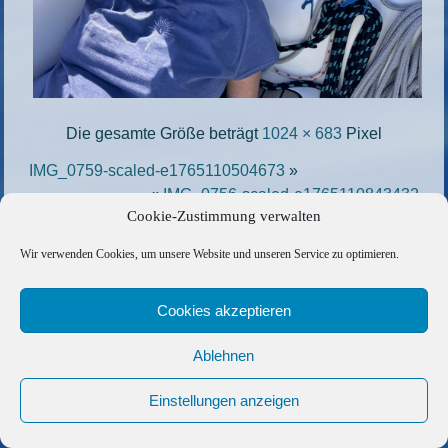
Die gesamte Größe beträgt
1024 × 683
Pixel
IMG_0759-scaled-e1765110504673
»
«
IMG_0756-scaled-e1765110843432
Cookie-Zustimmung verwalten
Copyright © 2026 Barfuss Segelreisen GmbH
Wir verwenden Cookies, um unsere Website und unseren Service zu optimieren.
Kontakt
|
Impressum
|
Datenschutz
|
Cookie-Richtlinie
|
Cookies akzeptieren
AGB
|
Befreundete Links
Ablehnen
Einstellungen anzeigen