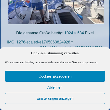
Die gesamte Größe beträgt
1024 × 684
Pixel
IMG_1276-scaled-e1765063824928
»
«
IMG_1291-scaled-e1765063964768
Cookie-Zustimmung verwalten
Copyright © 2026 Barfuss Segelreisen GmbH
Wir verwenden Cookies, um unsere Website und unseren Service zu optimieren.
Kontakt
|
Impressum
|
Datenschutz
|
Cookie-Richtlinie
|
Cookies akzeptieren
AGB
|
Befreundete Links
Ablehnen
Einstellungen anzeigen