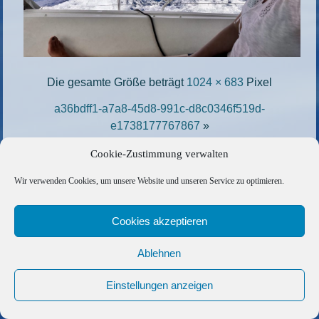
Die gesamte Größe beträgt
1024 × 683
Pixel
a36bdff1-a7a8-45d8-991c-d8c0346f519d-
e1738177767867
»
«
IMG_6566-scaled-e1738182021607
Cookie-Zustimmung verwalten
Wir verwenden Cookies, um unsere Website und unseren Service zu optimieren.
Copyright © 2026 Barfuss Segelreisen GmbH
Kontakt
|
Impressum
|
Datenschutz
|
Cookie-Richtlinie
|
Cookies akzeptieren
AGB
|
Befreundete Links
Ablehnen
Einstellungen anzeigen