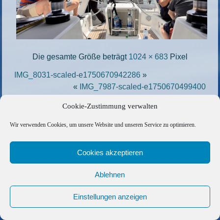
Die gesamte Größe beträgt
1024 × 683
Pixel
IMG_8031-scaled-e1750670942286
»
«
IMG_7987-scaled-e1750670499400
Cookie-Zustimmung verwalten
Copyright © 2026 Barfuss Segelreisen GmbH
Wir verwenden Cookies, um unsere Website und unseren Service zu optimieren.
Kontakt
|
Impressum
|
Datenschutz
|
Cookie-Richtlinie
|
AGB
|
Befreundete Links
Cookies akzeptieren
Ablehnen
Einstellungen anzeigen