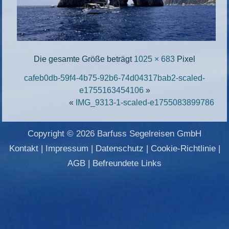
Die gesamte Größe beträgt
1025 × 683
Pixel
cafeb0db-59f4-4b75-92b6-74d04317bab2-scaled-
e1755163454106
»
«
IMG_9313-1-scaled-e1755083899786
Copyright © 2026 Barfuss Segelreisen GmbH
Kontakt
|
Impressum
|
Datenschutz
|
Cookie-Richtlinie
|
AGB
|
Befreundete Links