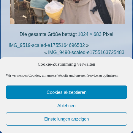
Die gesamte Größe beträgt
1024 × 683
Pixel
IMG_9519-scaled-e1755164696532
»
«
IMG_9490-scaled-e1755163725483
Cookie-Zustimmung verwalten
Copyright © 2026 Barfuss Segelreisen GmbH
Wir verwenden Cookies, um unsere Website und unseren Service zu optimieren.
Kontakt
|
Impressum
|
Datenschutz
|
Cookie-Richtlinie
|
AGB
|
Befreundete Links
Cookies akzeptieren
Ablehnen
Einstellungen anzeigen