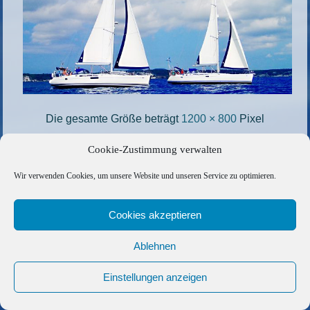
Die gesamte Größe beträgt
1200 × 800
Pixel
mitsegeln_off
»
«
titel3
Cookie-Zustimmung verwalten
Wir verwenden Cookies, um unsere Website und unseren Service zu optimieren.
Copyright © 2026 Barfuss Segelreisen GmbH
Kontakt
|
Impressum
|
Datenschutz
|
Cookie-Richtlinie
|
Cookies akzeptieren
AGB
|
Befreundete Links
Ablehnen
Einstellungen anzeigen