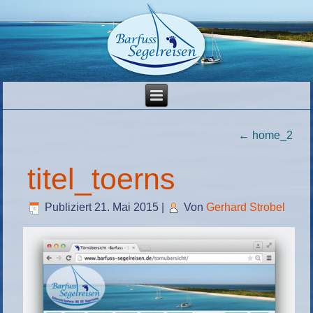
←
home_2
titel_toerns
Publiziert
21. Mai 2015
|
Von
Gerhard Strobel