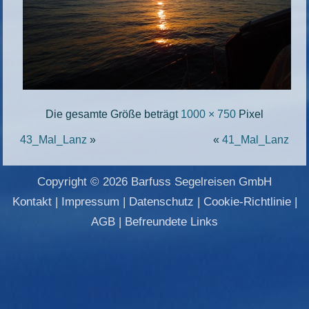
Die gesamte Größe beträgt
1000 × 750
Pixel
43_Mal_Lanz
»
«
41_Mal_Lanz
Copyright © 2026 Barfuss Segelreisen GmbH
Kontakt
|
Impressum
|
Datenschutz
|
Cookie-Richtlinie
|
AGB
|
Befreundete Links